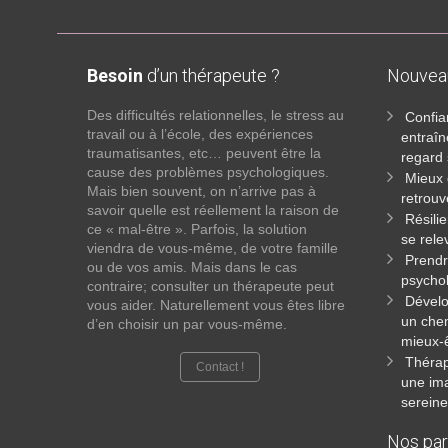
Besoin
d’un thérapeute ?
Nouve
Des difficultés relationnelles, le stress au
Confia
travail ou à l’école, des expériences
entraî
traumatisantes, etc… peuvent être la
regard 
cause des problèmes psychologiques.
Mieux 
Mais bien souvent, on n’arrive pas à
retrouv
savoir quelle est réellement la raison de
Résili
ce « mal-être ». Parfois, la solution
se rele
viendra de vous-même, de votre famille
Prendr
ou de vos amis. Mais dans le cas
psychol
contraire; consulter un thérapeute peut
Dévelo
vous aider. Naturellement vous êtes libre
un che
d’en choisir un par vous-même.
mieux-
Thérap
Contact !
une ima
sereine
Nos par