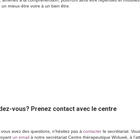
amenés à la compréhension, pourront ainsi être repensés et modifiés
 un mieux-être voire à un bien être.
ndez-vous? Prenez contact avec le centre
i vous avez des questions, n’hésitez pas à
contacter
le secrétariat. Vou
voyant
un email
à notre secrétariat Centre thérapeutique Woluwé, à l’at