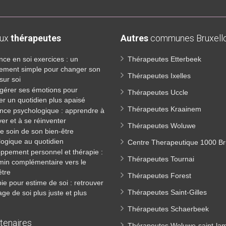
aux
thérapeutes
Autres
communes Bruxello
nce en soi exercices : un
Thérapeutes Etterbeek
nement simple pour changer son
Thérapeutes Ixelles
sur soi
gérer ses émotions pour
Thérapeutes Uccle
er un quotidien plus apaisé
Thérapeutes Kraainem
ence psychologique : apprendre à
ver et à se réinventer
Thérapeutes Woluwe
e soin de son bien-être
ogique au quotidien
Centre Therapeutique 1000 Br
ppement personnel et thérapie :
Thérapeutes Tournai
min complémentaire vers le
être
Thérapeutes Forest
ie pour estime de soi : retrouver
Thérapeutes Saint-Gilles
ge de soi plus juste et plus
Thérapeutes Schaerbeek
tenaires
Thérapeutes Woluwe-saint-la