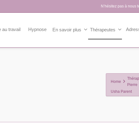
N’hésitez pas à nous 
 au travail
Hypnose
Adres
En savoir plus
Thérapeutes
Thérap
Home
Pierre
Usha Parent