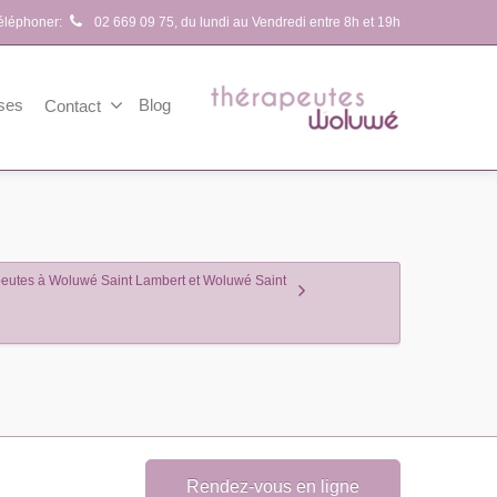
téléphoner:
02 669 09 75
, du lundi au Vendredi entre 8h et 19h
ses
Blog
Contact
eutes à Woluwé Saint Lambert et Woluwé Saint
Rendez-vous en ligne