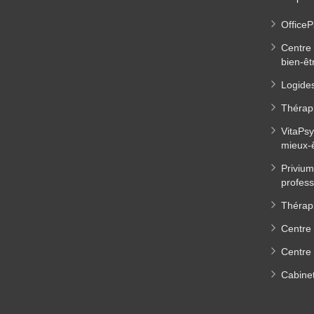
OfficeP
Centre 
bien-êt
Logides
Thérap
VitaPsy
mieux-
Privium
profess
Thérapi
Centre 
Centre 
Cabinet