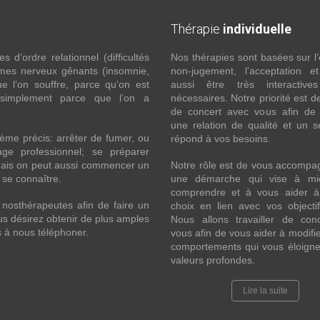
Thérapie
individuelle
 d’ordre relationnel (difficultés
Nos thérapies sont basées sur l’
ômes nerveux gênants (insomnie,
non-jugement, l’acceptation e
l’on souffre, parce qu’on est
aussi être très interactive
 simplement parce que l’on a
nécessaires. Notre priorité est de
de concert avec vous afin de 
une relation de qualité et un s
ème précis: arrêter de fumer, ou
répond à vos besoins.
ge professionnel; se préparer
Mais on peut aussi commencer un
Notre rôle est de vous accompa
x se connaître.
une démarche qui vise à mi
comprendre et à vous aider à 
nosthérapeutes afin de faire un
choix en lien avec vos objecti
s désirez obtenir de plus amples
Nous allons travailler de con
s à nous téléphoner.
vous afin de vous aider à modifie
comportements qui vous éloigne
valeurs profondes.
Lire la suite