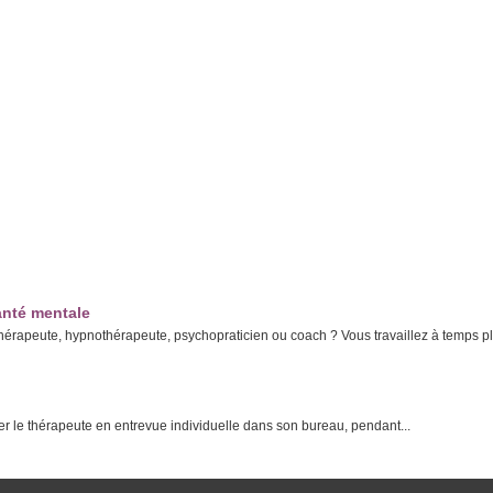
sha Parent
nté mentale
hérapeute, hypnothérapeute, psychopraticien ou coach ? Vous travaillez à temps p
er le thérapeute en entrevue individuelle dans son bureau, pendant...