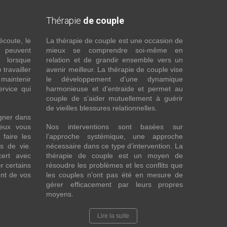
Thérapie
de couple
écoute, le
La thérapie de couple est une occasion de
t peuvent
mieux se comprendre soi-même en
s lorsque
relation et de grandir ensemble vers un
 travailler
avenir meilleur. La thérapie de couple vise
maintenir
le développement d’une dynamique
ervice qui
harmonieuse et d’entraide et permet au
couple de s’aider mutuellement à guérir
de vieilles blessures relationnelles.
gner dans
eux vous
Nos interventions sont basées sur
faire les
l’approche systémique, une approche
fs de vie.
nécessaire dans ce type d’intervention. La
cert avec
thérapie de couple est un moyen de
r certains
résoudre les problèmes et les conflits que
nt de vos
les couples n'ont pas été en mesure de
gérer efficacement par leurs propres
moyens.
Lire la suite