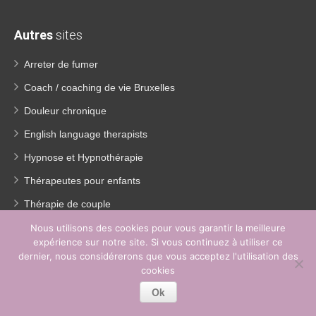
Autres
sites
Arreter de fumer
Coach / coaching de vie Bruxelles
Douleur chronique
English language therapists
Hypnose et Hypnothérapie
Thérapeutes pour enfants
Thérapie de couple
Thérapie de la dépression
Nous utilisons des cookies pour vous garantir la meilleure
expérience sur notre site. Si vous continuez à utiliser ce
Traitement Burn out
dernier, nous considérerons que vous acceptez l'utilisation des
cookies
Perte de poids
Ok