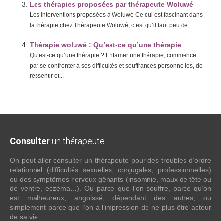
Les thérapies proposées par thérapeute Woluwé
Les interventions proposées à Woluwé Ce qui est fascinant dans
la thérapie chez Thérapeute Woluwé, c’est qu’il faut peu de...
Thérapie woluwé : Qu’est-ce qu’une thérapie
Qu’est-ce qu’une thérapie ? Entamer une thérapie, commence
par se confronter à ses difficultés et souffrances personnelles, de
ressentir et...
Consulter
un thérapeute
On peut aller consulter un thérapeute pour des troubles d’ordre
relationnel (difficultés sexuelles, conjugales, professionnelles)
ou des symptômes nerveux gênants (insomnie, maux de tête ou
de ventre, eczéma…). Ou parce que l’on souffre, parce qu’on
est malheureux, angoissé, dépendant des autres, ou
simplement parce que l’on a l’impression de ne plus être acteur
de sa vie.