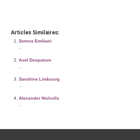
Coach à Woluwé-Saint-Lambert | William
Bordes
Articles Similaires:
Serena Emiliani
...
Axel Despature
...
Sandrine Limbourg
...
Alexander Nicholls
...