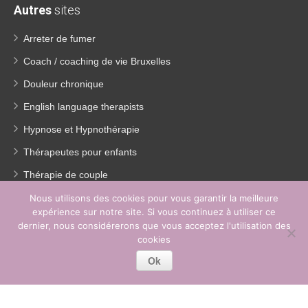
Autres
sites
Arreter de fumer
Coach / coaching de vie Bruxelles
Douleur chronique
English language therapists
Hypnose et Hypnothérapie
Thérapeutes pour enfants
Thérapie de couple
Thérapie de la dépression
Nous utilisons des cookies pour vous garantir la meilleure
expérience sur notre site. Si vous continuez à utiliser ce
Traitement Burn out
dernier, nous considérerons que vous acceptez l'utilisation des
cookies
Perte de poids
Ok
Copyright © 2018 - 2026
Centre Thérapeutique Woluwé.
Tous droits