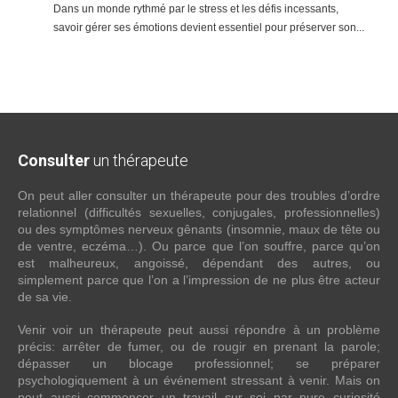
Dans un monde rythmé par le stress et les défis incessants,
savoir gérer ses émotions devient essentiel pour préserver son...
Consulter
un thérapeute
On peut aller consulter un thérapeute pour des troubles d’ordre
relationnel (difficultés sexuelles, conjugales, professionnelles)
ou des symptômes nerveux gênants (insomnie, maux de tête ou
de ventre, eczéma…). Ou parce que l’on souffre, parce qu’on
est malheureux, angoissé, dépendant des autres, ou
simplement parce que l’on a l’impression de ne plus être acteur
de sa vie.
Venir voir un thérapeute peut aussi répondre à un problème
précis: arrêter de fumer, ou de rougir en prenant la parole;
dépasser un blocage professionnel; se préparer
psychologiquement à un événement stressant à venir. Mais on
peut aussi commencer un travail sur soi par pure curiosité