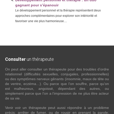
Développement personnel et thérapie : un duo
gagnant pour s’épanouir
Le développement personnel et la thérapie représentent deux
approches complémentaires pour explorer son intériorité et
favoriser une vie plus harmonieuse....
Consulter
un thérapeute
On peut aller consulter un thérapeute pour des troubles d’ordre
relationnel (difficultés sexuelles, conjugales, professionnelles)
ou des symptômes nerveux gênants (insomnie, maux de tête ou
de ventre, eczéma…). Ou parce que l’on souffre, parce qu’on
est malheureux, angoissé, dépendant des autres, ou
simplement parce que l’on a l’impression de ne plus être acteur
de sa vie.
Venir voir un thérapeute peut aussi répondre à un problème
précis: arrêter de fumer, ou de rougir en prenant la parole;